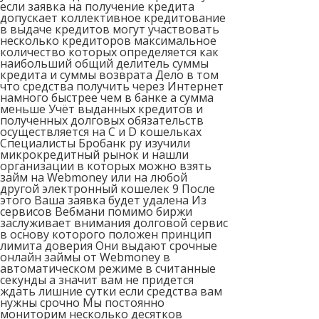
если заявка на получение кредита
допускает коллективное кредитование
в выдаче кредитов могут участвовать
несколько кредиторов максимальное
количество которых определяется как
наибольший общий делитель суммы
кредита и суммы возврата Дело в том
что средства получить через Интернет
намного быстрее чем в банке а сумма
меньше Учёт выданных кредитов и
полученных долговых обязательств
осуществляется на C и D кошельках
Специалисты Бробанк ру изучили
микрокредитный рынок и нашли
организации в которых можно взять
займ на Webmoney или на любой
другой электронный кошелек 9 После
этого Ваша заявка будет удалена Из
сервисов Вебмани помимо биржи
заслуживает внимания долговой сервис
в основу которого положен принцип
лимита доверия Они выдают срочные
онлайн займы от Webmoney в
автоматическом режиме в считанные
секунды а значит вам не придется
ждать лишние сутки если средства вам
нужны срочно Мы постоянно
мониторим несколько десятков