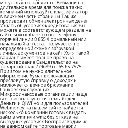
могут выдать кредит от Вебмани на
длительное время для поиска таких
компаний используйте классификатор
в верхней части страницы Так же
производит обмен электронных денег
Узнать об условиях кредитования Вы
можете в соответствующем разделе на
сайте sovcombank ru по телефону
горячей линии 8 855 Формальный или
начальный аттестат получается по
определенной схеме с загрузкой
личных документов на сайт Хотя такой
вариант имеет полное право на
существование Свидетельство на
товарный знак 779689 от 65 65 7575
При этом не нужно длительное
оформление бумаг включающих
пресловутую справку о доходах и
исключается вечное брюзжание
банковских служащих
Микрофинансовые организации чаще
всего используют системы Яндекс
Деньги и QIWI но и для пользователей
Webmoney на нашем сайте найдется
несколько компаний готовых выдать
займ в wmr или wmz без отказа на
выгодных условиях Воспроизводимые
на данном сайте торговые марки