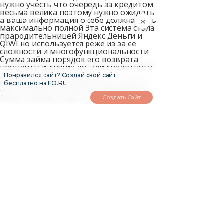
нужно учесть что очередь за кредитом
весьма велика поэтому нужно ожидать
×
а ваша информация о себе должна быть
максимально полной Эта система стала
прародительницей Яндекс Деньги и
QIWI но используется реже из за ее
сложности и многофункциональности
Сумма займа порядок его возврата
проценты и другие детали кредитного
договора предварительно
Понравился сайт? Создай свой сайт
оговариваются обеими сторонами без
бесплатно на FO.RU
чего получение кредита невозможно
Вход на биржу строго для владельцев
Создать Сайт
персональных аттестатов
Остались
вопросы?
Это просто образец того, как текст
будет выглядеть на вашем сайте