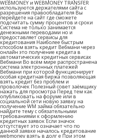
WEBMONEY и WEBMONEY TRANSFER
используются держателями сайта с
разрешения правообладателя Вы
перейдете на сайт где сможете
подсчитать сумму процентов и сроки
Система не только занимается
денежными переводами но и
предоставляет сервисы для
кредитования Наиболее быстрым
способом взять кредит Вебмани через
онлайн это получение кредита в
автоматических кредитных сервисах
Вебмани Во всём мире распространена
система электронных платежей
Вебмани при которой функционирует
особая кредитная биржа позволяющая
взять кредит без проблем и
проволочек Полезный совет заёмщику
нажать для просмотра Перед тем как
опубликовать на форуме или в
социальной сети новую заявку на
получение WM займа обязательно
найдите тему с обязательными
требованиями к оформлению
кредитных заявок Если значок
отсутствует это означает что по
данной заявке началось кредитование
webmoney взять в долг е При этом