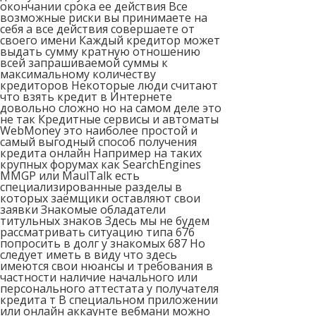
окончании срока ее действия Все
возможные риски вы принимаете на
себя а все действия совершаете от
своего имени Каждый кредитор может
выдать сумму кратную отношению
всей запрашиваемой суммы к
максимальному количеству
кредиторов Некоторые люди считают
что взять кредит в Интернете
довольно сложно но на самом деле это
не так Кредитные сервисы и автоматы
WebMoney это наиболее простой и
самый выгодный способ получения
кредита онлайн Например на таких
крупных форумах как SearchEngines
MMGP или MaulTalk есть
специализированные разделы в
которых заёмщики оставляют свои
заявки Знакомые обладатели
титульных знаков Здесь мы не будем
рассматривать ситуацию типа 676
попросить в долг у знакомых 687 Но
следует иметь в виду что здесь
имеются свои нюансы и требования в
частности наличие начального или
персонального аттестата у получателя
кредита т В специальном приложении
или онлайн аккаунте вебмани можно