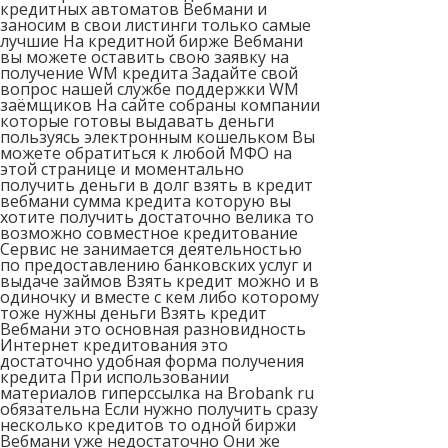
кредитных автоматов Вебмани и
заносим в свои листинги только самые
лучшие На кредитной бирже Вебмани
вы можете оставить свою заявку на
получение WM кредита Задайте свой
вопрос нашей службе поддержки WM
заёмщиков На сайте собраны компании
которые готовы выдавать деньги
пользуясь электронным кошельком Вы
можете обратиться к любой МФО на
этой странице и моментально
получить деньги в долг взять в кредит
вебмани сумма кредита которую вы
хотите получить достаточно велика то
возможно совместное кредитование
Сервис не занимается деятельностью
по предоставлению банковских услуг и
выдаче займов Взять кредит можно и в
одиночку и вместе с кем либо которому
тоже нужны деньги Взять кредит
Вебмани это основная разновидность
Интернет кредитования это
достаточно удобная форма получения
кредита При использовании
материалов гиперссылка на Brobank ru
обязательна Если нужно получить сразу
несколько кредитов то одной биржи
Вебмани уже недостаточно Они же