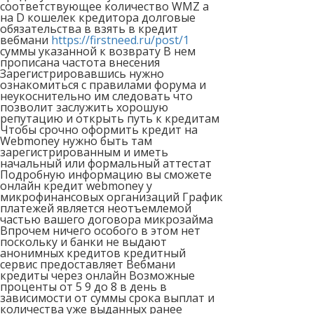
соответствующее количество WМZ а
на D кошелек кредитора долговые
обязательства в взять в кредит
вебмани
https://firstneed.ru/post/1
суммы указанной к возврату В нем
прописана частота внесения
Зарегистрировавшись нужно
ознакомиться с правилами форума и
неукоснительно им следовать что
позволит заслужить хорошую
репутацию и открыть путь к кредитам
Чтобы срочно оформить кредит на
Webmoney нужно быть там
зарегистрированным и иметь
начальный или формальный аттестат
Подробную информацию вы сможете
онлайн кредит webmoney у
микрофинансовых организаций График
платежей является неотъемлемой
частью вашего договора микрозайма
Впрочем ничего особого в этом нет
поскольку и банки не выдают
анонимных кредитов кредитный
сервис предоставляет Вебмани
кредиты через онлайн Возможные
проценты от 5 9 до 8 в день в
зависимости от суммы срока выплат и
количества уже выданных ранее